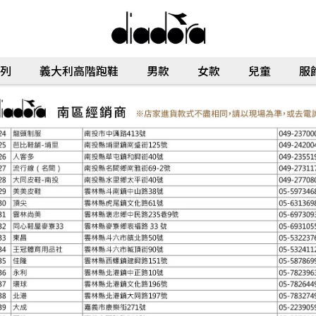
列
義大利高階跑鞋
男款
女款
兒童
服