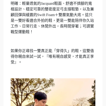
明確：輕量透氣的Jacquard鞋面、舒適不擠腳的寬
楦設計、穩定可靠的雙密度足弓支撐鞋墊，以及兼
顧回彈與緩震的Swift Foam＋雙層氣動大底。這只
是一雙好看適合外拍的鞋，更是一雙能陪伴你久站
工作、日常行走、休閒外出，長時間穿著；可謂實
戰型運動鞋！
如果你正尋找一雙真正能「穿得久」的鞋，這雙值
得你親自來試一試，『唯有親自感受，才能真正享
受』。