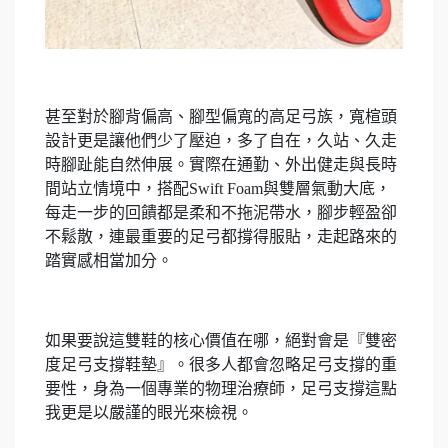
甚至對於腳背偏高、腳型偏寬的高足弓族，寬楦頭
設計更是讓他們少了壓迫，多了自在，久站、久走
時腳趾能自然伸展。實際在通勤、外出健走與長時
間站立情境中，搭配Swift Foam與雙層氣動大底，
每走一步的回饋都是柔和不拖泥帶水，腳步輕盈卻
不鬆散，連最重要的足弓都撐得服貼，走起路來的
踏實感相當加分。
如果要說這雙鞋的核心價值在哪，絕對會是『雙密
度足弓支撐鞋墊』。很多人都會忽略足弓支撐的重
要性，身為一個專業的物理治療師，足弓支撐這點
我更是以嚴謹的眼光來檢視。