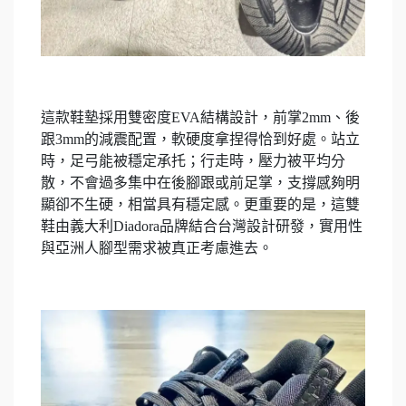
這款鞋墊採用雙密度EVA結構設計，前掌2mm、後
跟3mm的減震配置，軟硬度拿捏得恰到好處。站立
時，足弓能被穩定承托；行走時，壓力被平均分
散，不會過多集中在後腳跟或前足掌，支撐感夠明
顯卻不生硬，相當具有穩定感。更重要的是，這雙
鞋由義大利Diadora品牌結合台灣設計研發，實用性
與亞洲人腳型需求被真正考慮進去。