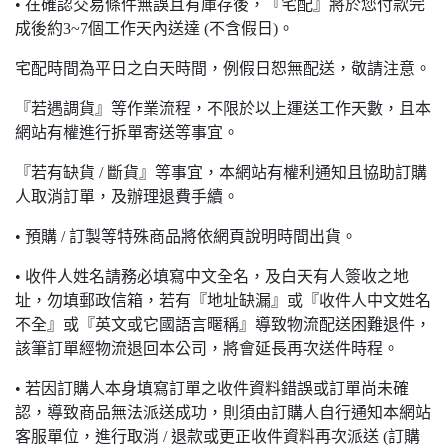
• 在確認交易條件無誤且有庫存後，『宅配』將於您付款完
成後約3~7個工作天內送達 (不含假日)。
宅配時間為平日之白天時間，例假日恕無配送，敬請注意。
『若遇調貨』等作業流程，不限於以上運送工作天數，且本
網站有權進行拆單寄送等事宜。
『若有缺貨 / 斷貨』等事宜，本網站有權利通知且協助訂購
人取消訂單，及辦理退費手續。
• 預購 / 訂製等特殊商品將依網頁說明時間出貨。
• 收件人姓名請務必填寫中文全名，及白天有人簽收之地
址，勿填郵政信箱，若有『地址缺漏』或『收件人中文姓名
不全』或『英文或它國語言暱稱』導致物流配送困難退件，
該筆訂單經物流退回本公司，將會延長再次送件時程。
• 若因訂購人本身填寫訂單之收件資料錯誤或訂單尚未確
認，導致商品無法派送成功，則須由訂購人自行通知本網站
客服單位，進行取消 / 退款或更正收件資料再次派送 (訂購