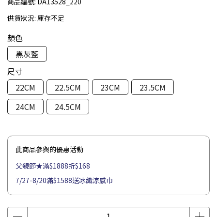
商品編號:
DA13528_220
供貨狀況:
庫存不足
顏色
黑灰藍
尺寸
22CM
22.5CM
23CM
23.5CM
24CM
24.5CM
此商品參與的優惠活動
父親節★滿$1888折$168
7/27-8/20滿$1588送冰織涼感巾