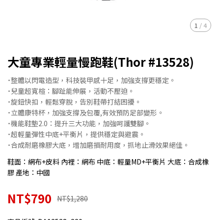
1
/
4
大童專業輕量慢跑鞋(Thor #13528)
˙整體以閃電造型，科技裝甲感十足，加強支撐更穩定。
˙兒童超寬楦：腳趾能伸展，活動不壓迫。
˙旋鈕快扣，輕鬆穿脫，告別鞋帶打結困擾。
˙立體康特杯，加強支撐及包覆,有效預防足部變形。
˙機能鞋墊2.0：提升三大功能，加強呵護雙腳。
˙超輕量彈性中底+平衡片，提供穩定與避震。
˙合成耐磨橡膠大底，增加磨損耐用度，抓地止滑效果絕佳。
鞋面：網布+皮料 內裡：網布 中底：輕量MD+平衡片 大底：合成橡
膠 產地：中國
NT$790
NT$1,280