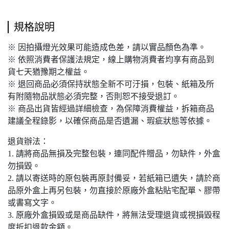
規格說明
※ 因拍攝燈光效果可能造成色差，請以實品顏色為準。
※ 依照消費者保護法規定，線上購物消費者均享有商品到
貨七天猶豫期之權益。
※ 退回商品必須保持狀態全新不可汙損，包裝、紙箱及所
有附隨物品狀態必須完整，否則恕不接受退訂。
※ 商品出貨皆經過詳細檢查，為保障消費權益，拆箱商品
建議全程錄影，以確保商品是否遺漏、瑕疵狀態等依據。
退貨辦法：
1. 請將商品無損及完整包裝，連同配件贈品，勿缺件，外盒
勿損毀。
2. 請以寄送時的原包裝再原封備妥，若紙箱已遺失，請於商
品原外盒上再另包裝，勿直接於原廠外盒粘貼宅配單、膠帶
或書寫文字。
3. 原廠外盒損毀或是商品缺件，將無法受理退貨或視損毀程
度折扣退款金額。