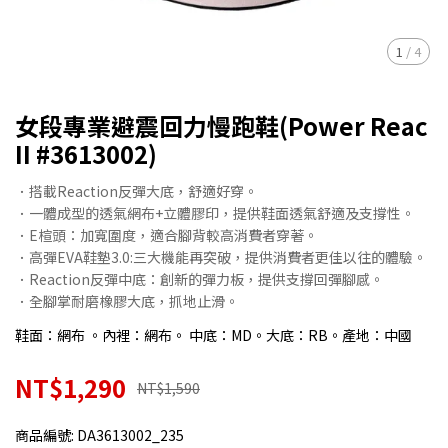
1
/
4
女段專業避震回力慢跑鞋(Power Reac
II #3613002)
．搭載Reaction反彈大底，舒適好穿。
．一體成型的透氣網布+立體膠印，提供鞋面透氣舒適及支撐性。
．E楦頭：加寬圍度，適合腳背較高消費者穿著。
．高彈EVA鞋墊3.0:三大機能再突破，提供消費者更佳以往的體驗。
．Reaction反彈中底：創新的彈力板，提供支撐回彈腳感。
．全腳掌耐磨橡膠大底，抓地止滑。
鞋面：網布 。內裡：網布。 中底：MD。大底：RB。產地：中國
NT$1,290
NT$1,590
商品編號:
DA3613002_235