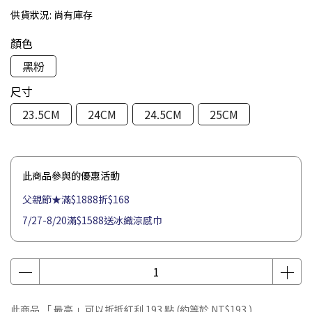
供貨狀況:
尚有庫存
顏色
黑粉
尺寸
23.5CM
24CM
24.5CM
25CM
此商品參與的優惠活動
父親節★滿$1888折$168
7/27-8/20滿$1588送冰織涼感巾
此商品 「 最高 」可以折抵紅利
193
點 (約等於
NT$193
)