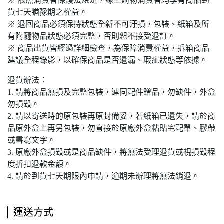
※ 依照消費者保護法規定，線上購物消費者均享有商品到
貨七天猶豫期之權益。
※ 退回商品必須保持狀態全新不可汙損，包裝、紙箱及所
有附隨物品狀態必須完整，否則恕不接受退訂。
※ 商品出貨皆經過詳細檢查，為保障消費權益，拆箱商品
建議全程錄影，以確保商品是否遺漏、瑕疵狀態等依據。
退貨辦法：
1. 請將商品無損及完整包裝，連同配件贈品，勿缺件，外盒
勿損毀。
2. 請以寄送時的原包裝再原封備妥，若紙箱已遺失，請於商
品原外盒上再另包裝，勿直接於原廠外盒粘貼宅配單、膠帶
或書寫文字。
3. 原廠外盒損毀或是商品缺件，將無法受理退貨或視損毀程
度折扣退款金額。
4. 請於到貨七天期限內申請，逾期未辦理將無法銷退。
運送方式