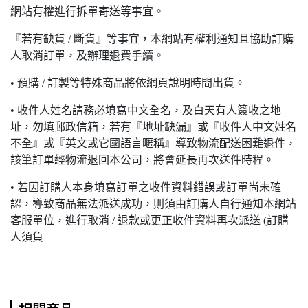
網站有權進行拆單寄送等事宜。
『若有缺貨 / 斷貨』等事宜，本網站有權利通知且協助訂購
人取消訂單，及辦理退費手續。
• 預購 / 訂製等特殊商品將依網頁說明時間出貨。
• 收件人姓名請務必填寫中文全名，及白天有人簽收之地
址，勿填郵政信箱，若有『地址缺漏』或『收件人中文姓名
不全』或『英文或它國語言暱稱』導致物流配送困難退件，
該筆訂單經物流退回本公司，將會延長再次送件時程。
• 若因訂購人本身填寫訂單之收件資料錯誤或訂單尚未確
認，導致商品無法派送成功，則須由訂購人自行通知本網站
客服單位，進行取消 / 退款或更正收件資料再次派送 (訂購
人須負