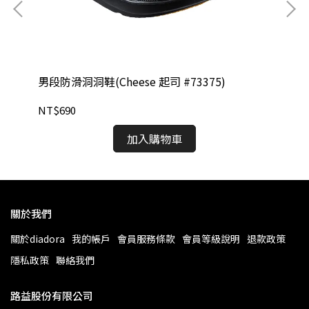
業慢跑
男段防滑洞洞鞋(Cheese 起司 #73375)
大童
#1
NT$690
NT
加入購物車
關於我們
關於diadora
我的帳戶
會員服務條款
會員等級說明
退款政策
隱私政策
聯絡我們
路益股份有限公司