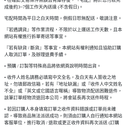
• 在確認交易條件無誤且有庫存後，『宅配』將於您付款完
成後約3~7個工作天內送達 (不含假日)。
宅配時間為平日之白天時間，例假日恕無配送，敬請注意。
『若遇調貨』等作業流程，不限於以上運送工作天數，且本
網站有權進行拆單寄送等事宜。
『若有缺貨 / 斷貨』等事宜，本網站有權利通知且協助訂購
人取消訂單，及辦理退費手續。
• 預購 / 訂製等特殊商品將依網頁說明時間出貨。
• 收件人姓名請務必填寫中文全名，及白天有人簽收之地
址，勿填郵政信箱，若有『地址缺漏』或『收件人中文姓名
不全』或『英文或它國語言暱稱』導致物流配送困難退件，
該筆訂單經物流退回本公司，將會延長再次送件時程。
• 若因訂購人本身填寫訂單之收件資料錯誤或訂單尚未確
認，導致商品無法派送成功，則須由訂購人自行通知本網站
客服單位，進行取消 / 退款或更正收件資料再次派送 (訂購