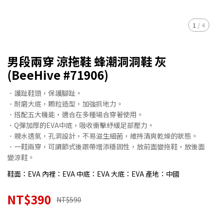
1
/
4
男段兩穿 涼拖鞋 蜂潮洞洞鞋 灰
(BeeHive #71906)
．護趾鞋頭，保護腳趾。
．耐磨大底，顆粒造型，加強抓地力。
．搭配五大機能，適合在多種場合穿著使用。
．Q彈加厚的EVA中底，吸收衝擊紓緩足部壓力。
．親水透氣，孔洞設計，不易滋生細菌，維持清爽乾燥的狀態。
．一鞋兩穿，可調節式後跟帶增添穩固性，放前面變拖鞋，放後面
變涼鞋。
鞋面：EVA 內裡：EVA 中底：EVA 大底：EVA 產地：中國
NT$390
NT$590