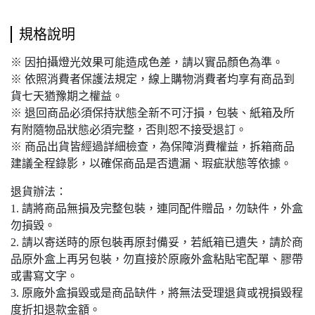
規格說明
※ 因拍攝燈光效果可能造成色差，請以實品顏色為準。
※ 依照消費者保護法規定，線上購物消費者均享有商品到
貨七天猶豫期之權益。
※ 退回商品必須保持狀態全新不可汙損，包裝、紙箱及所
有附隨物品狀態必須完整，否則恕不接受退訂。
※ 商品出貨皆經過詳細檢查，為保障消費權益，拆箱商品
建議全程錄影，以確保商品是否遺漏、瑕疵狀態等依據。
退貨辦法：
1. 請將商品無損及完整包裝，連同配件贈品，勿缺件，外盒
勿損毀。
2. 請以寄送時的原包裝再原封備妥，若紙箱已遺失，請於商
品原外盒上再另包裝，勿直接於原廠外盒粘貼宅配單、膠帶
或書寫文字。
3. 原廠外盒損毀或是商品缺件，將無法受理退貨或視損毀程
度折扣退款金額。