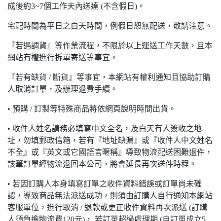
成後約3~7個工作天內送達 (不含假日)。
宅配時間為平日之白天時間，例假日恕無配送，敬請注意。
『若遇調貨』等作業流程，不限於以上運送工作天數，且本
網站有權進行拆單寄送等事宜。
『若有缺貨 / 斷貨』等事宜，本網站有權利通知且協助訂購
人取消訂單，及辦理退費手續。
• 預購 / 訂製等特殊商品將依網頁說明時間出貨。
• 收件人姓名請務必填寫中文全名，及白天有人簽收之地
址，勿填郵政信箱，若有『地址缺漏』或『收件人中文姓名
不全』或『英文或它國語言暱稱』導致物流配送困難退件，
該筆訂單經物流退回本公司，將會延長再次送件時程。
• 若因訂購人本身填寫訂單之收件資料錯誤或訂單尚未確
認，導致商品無法派送成功，則須由訂購人自行通知本網站
客服單位，進行取消 / 退款或更正收件資料再次派送 (訂購
人須負擔物流費120元)， 若訂單超過處理期 (自訂單成立5