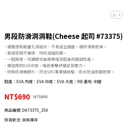
1
/
4
男段防滑洞洞鞋(Cheese 起司 #73375)
˙ 通風透氣輕量孔洞設計，不易滋生細菌，維持清爽乾燥。
˙ 寬楦空間不擁擠．特別加強防踢。
˙ 一鞋兩穿，可調節式後跟帶增添鞋身的穩固性能。
˙ 彈加厚的EVA中底，吸收衝擊紓緩足部壓力。
˙ 特殊防滑橡膠片，符合SRC專業級檢驗，防水防油耐磨耐穿。
鞋面：EVA 內裡：EVA 中底：EVA 大底：RB 產地: 中國
NT$690
NT$890
商品編號:
DA73375_250
供貨狀況:
尚有庫存