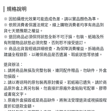
規格說明
※ 因拍攝燈光效果可能造成色差，請以實品顏色為準。
※ 依照消費者保護法規定，線上購物消費者均享有商品到
貨七天猶豫期之權益。
※ 退回商品必須保持狀態全新不可汙損，包裝、紙箱及所
有附隨物品狀態必須完整，否則恕不接受退訂。
※ 商品出貨皆經過詳細檢查，為保障消費權益，拆箱商品
建議全程錄影，以確保商品是否遺漏、瑕疵狀態等依據。
退貨辦法：
1. 請將商品無損及完整包裝，連同配件贈品，勿缺件，外盒
勿損毀。
2. 請以寄送時的原包裝再原封備妥，若紙箱已遺失，請於商
品原外盒上再另包裝，勿直接於原廠外盒粘貼宅配單、膠帶
或書寫文字。
3. 原廠外盒損毀或是商品缺件，將無法受理退貨或視損毀程
度折扣退款金額。