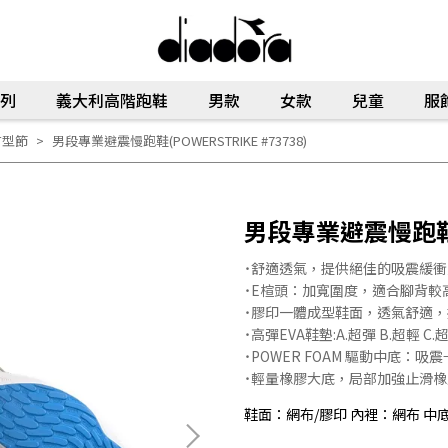
列
義大利高階跑鞋
男款
女款
兒童
服
有型節
男段專業避震慢跑鞋(POWERSTRIKE #73738)
男段專業避震慢跑鞋(PO
˙舒適透氣，提供絕佳的吸震緩
˙E楦頭：加寬圍度，適合腳背較
˙膠印一體成型鞋面，透氣舒適
˙高彈EVA鞋墊:A.超彈 B.超輕
˙POWER FOAM 驅動中底：吸
˙輕量橡膠大底，局部加強止滑
鞋面：網布/膠印 內裡：網布 中底