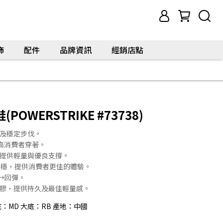
飾
配件
品牌資訊
經銷店點
WERSTRIKE #73738)
衝及穩定步伐。
高消費者穿著。
，提供輕量與優良支撐。
 C.超穩，提供消費者更佳的體驗。
震→回彈。
橡膠，提供持久及最佳輕量感。
：MD 大底：RB 產地：中國