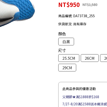
NT$950
NT$1,580
商品編號:
DA73738_255
供貨狀況:
尚有庫存
顏色
白黑
尺寸
25.5CM
26CM
2
29CM
此商品參與的優惠活動
父親節★滿$1888折$168
7/27-8/20滿$1588送冰織涼