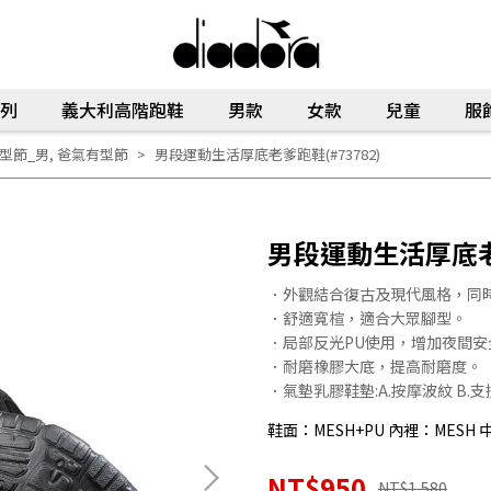
列
義大利高階跑鞋
男款
女款
兒童
服
型節_男
,
爸氣有型節
男段運動生活厚底老爹跑鞋(#73782)
男段運動生活厚底老爹
．外觀結合復古及現代風格，同
．舒適寬楦，適合大眾腳型。
．局部反光PU使用，增加夜間安
．耐磨橡膠大底，提高耐磨度。
．氣墊乳膠鞋墊:A.按摩波紋 B.
鞋面：MESH+PU 內裡：MESH 
NT$950
NT$1,580