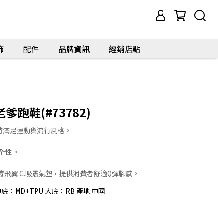
飾
配件
品牌資訊
經銷店點
跑鞋(#73782)
時滿足運動與流行風格。
全性。
支撐飛翼 C.吸震氣墊，提供消費者舒適Q彈腳感。
中底：MD+TPU 大底：RB 產地:中國