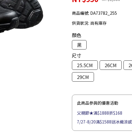
商品編號:
DA73782_255
供貨狀況:
尚有庫存
顏色
黑
尺寸
25.5CM
26CM
2
29CM
此商品參與的優惠活動
父親節★滿$1888折$168
7/27-8/20滿$1588送冰織涼