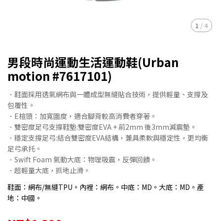
1
/
4
男段時尚運動生活運動鞋(Urban
motion #7617101)
．鞋面採用透氣網布與一體成型無縫貼合技術，提供輕量、支撐及
包覆性。
．E楦頭：加寬圍度，適合腳背較高消費者穿著。
．雙密度足弓支撐鞋墊:雙密度EVA + 前2mm 後3mm減震墊。
．穩定支撐足弓:結合雙密度EVA結構，兼具柔軟與穩定性，更均衡
足弓承托。
．Swift Foam 氣動大底：物理吸震，反彈回饋。
．超輕量大底，抓地止滑。
鞋面：網布/無縫TPU。內裡：網布。中底：MD。大底：MD。產
地：中國。