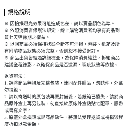
規格說明
※ 因拍攝燈光效果可能造成色差，請以實品顏色為準。
※ 依照消費者保護法規定，線上購物消費者均享有商品到
貨七天猶豫期之權益。
※ 退回商品必須保持狀態全新不可汙損，包裝、紙箱及所
有附隨物品狀態必須完整，否則恕不接受退訂。
※ 商品出貨皆經過詳細檢查，為保障消費權益，拆箱商品
建議全程錄影，以確保商品是否遺漏、瑕疵狀態等依據。
退貨辦法：
1. 請將商品無損及完整包裝，連同配件贈品，勿缺件，外盒
勿損毀。
2. 請以寄送時的原包裝再原封備妥，若紙箱已遺失，請於商
品原外盒上再另包裝，勿直接於原廠外盒粘貼宅配單、膠帶
或書寫文字。
3. 原廠外盒損毀或是商品缺件，將無法受理退貨或視損毀程
度折扣退款金額。