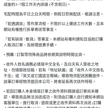
成後約3~7個工作天內送達 (不含假日)。
宅配時間為平日之白天時間，例假日恕無配送，敬請注意。
『若遇調貨』等作業流程，不限於以上運送工作天數，且本
網站有權進行拆單寄送等事宜。
『若有缺貨 / 斷貨』等事宜，本網站有權利通知且協助訂購
人取消訂單，及辦理退費手續。
• 預購 / 訂製等特殊商品將依網頁說明時間出貨。
• 收件人姓名請務必填寫中文全名，及白天有人簽收之地
址，勿填郵政信箱，若有『地址缺漏』或『收件人中文姓名
不全』或『英文或它國語言暱稱』導致物流配送困難退件，
該筆訂單經物流退回本公司，將會延長再次送件時程。
• 若因訂購人本身填寫訂單之收件資料錯誤或訂單尚未確
認，導致商品無法派送成功，則須由訂購人自行通知本網站
客服單位，進行取消 / 退款或更正收件資料再次派送 (訂購