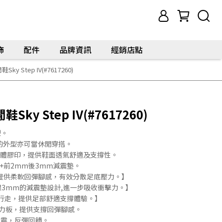
飾
配件
品牌資訊
經銷店點
 Step IV(#7617260)
y Step IV(#7617260)
型。
的外型亦可當休閒穿搭。
立體膠印，提供鞋面透氣舒適及支撐性。
A+前2mm後3mm減震墊。
，提供柔軟回彈腳感，有效分散足底壓力。】
跟3mm的減震墊設計,進一步吸收衝擊力。】
常行走，提供足部舒適支撐體驗。】
的彈力板，提供支撐回彈腳感。
理吸震，反彈回饋。