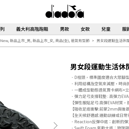
列
義大利高階跑鞋
男款
女款
兒童
服
New
,
新品上市_男
,
新品上市_女
,
商品(全)
,
爸氣有型節
男女段運動生活休閒鞋Sky
男女段運動生活休閒鞋Sk
．D楦頭，標準圍度適合大眾腳
．利用結構及空氣來減壓，時尚
．一體成型動態透氣賈卡網布+
．彈力足弓支撐鞋墊 : 高彈力EV
【彈性服貼足弓:高彈EVA材質
【吸收足底衝擊:前掌2mm與後
【全天候舒適感:運動訓練或日
．Reaction反彈中底：創新
．Swift Foam 氣動大底：物