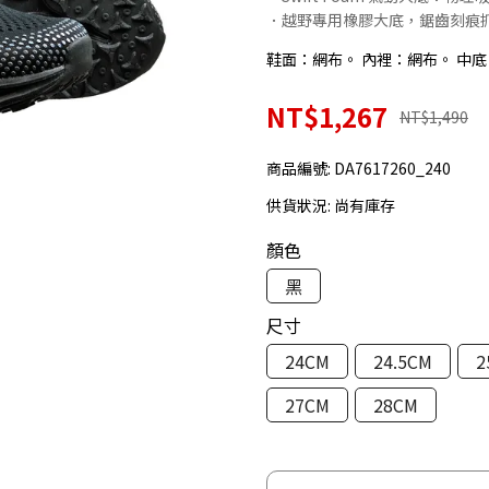
．越野專用橡膠大底，鋸齒刻痕
鞋面：網布。 內裡：網布。 中底：
NT$1,267
NT$1,490
商品編號:
DA7617260_240
供貨狀況:
尚有庫存
顏色
黑
尺寸
24CM
24.5CM
2
27CM
28CM