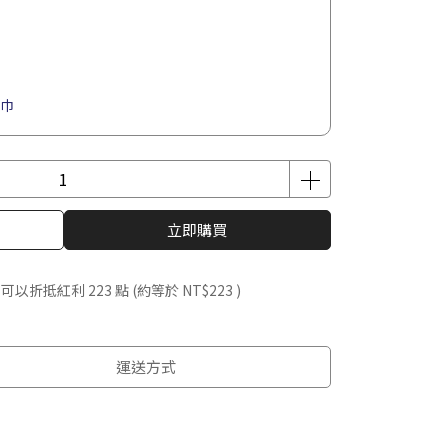
感巾
立即購買
 」可以折抵紅利
223
點 (約等於
NT$223
)
運送方式