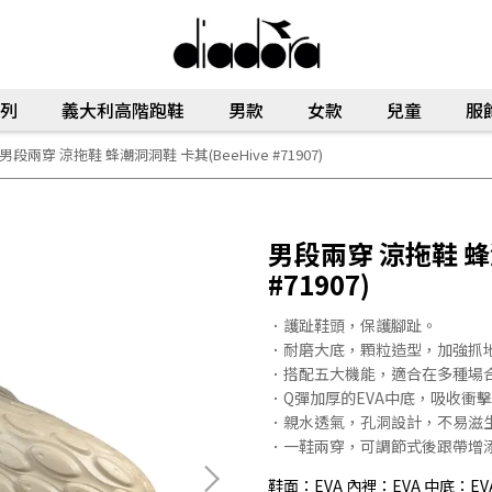
列
義大利高階跑鞋
男款
女款
兒童
服
男段兩穿 涼拖鞋 蜂潮洞洞鞋 卡其(BeeHive #71907)
男段兩穿 涼拖鞋 蜂潮
#71907)
．護趾鞋頭，保護腳趾。
．耐磨大底，顆粒造型，加強抓
．搭配五大機能，適合在多種場
．Q彈加厚的EVA中底，吸收衝
．親水透氣，孔洞設計，不易滋
．一鞋兩穿，可調節式後跟帶增
鞋面：EVA 內裡：EVA 中底：EV