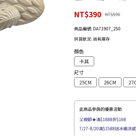
NT$390
NT$590
商品編號:
DA71907_250
供貨狀況:
尚有庫存
顏色
卡其
尺寸
25CM
26CM
27
此商品參與的優惠活動
父親節★滿$1888折$168
7/27-8/20滿$1588送冰織涼