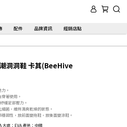
飾
配件
品牌資訊
經銷店點
洞洞鞋 卡其(BeeHive
地力。
合穿著使用。
擊紓緩足部壓力。
生細菌，維持清爽乾燥的狀態。
添穩固性，放前面變拖鞋，放後面變涼鞋。
A 大底：EVA 產地：中國